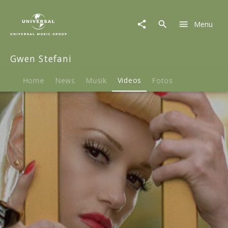
Gwen
Stefani
Menu
|
Video
|
Gwen Stefani
The
Sweet
Escape
Home
News
Musik
Videos
Fotos
Play