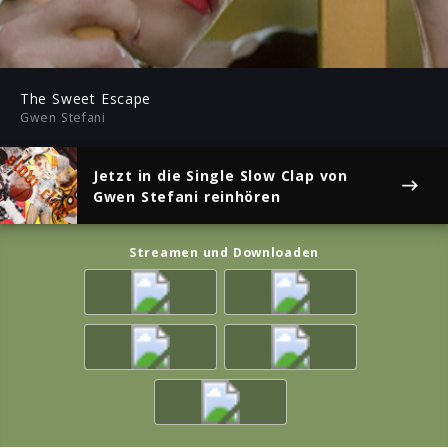
04:04
Play
Mute
Ent
ful
The Sweet Escape
Gwen Stefani
Jetzt in die Single
Slow Clap
von
Gwen Stefani reinhören
Streamen und Downloaden