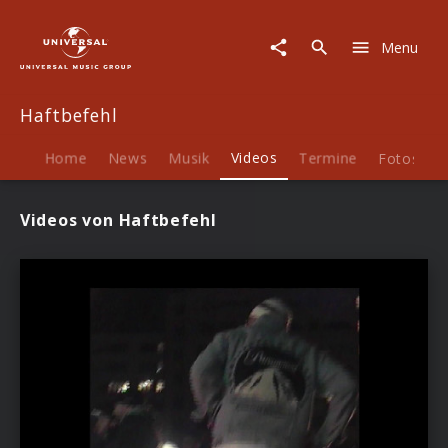
Haftbefehl
|
Menu
Videos
Haftbefehl
Home
News
Musik
Videos
Termine
Fotos
B
Videos von Haftbefehl