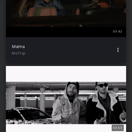
03:42
Mama
MoTrip
03:53