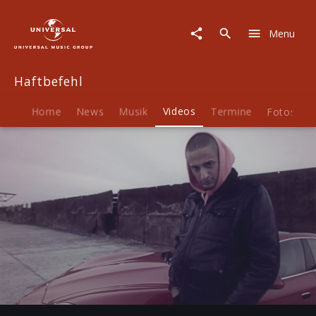
Haftbefehl
|
Menu
Video
|
Generation
Haftbefehl
Azzlack
Home
News
Musik
Videos
Termine
Fotos
B
Play
-02:24
Play
Mute
Ent