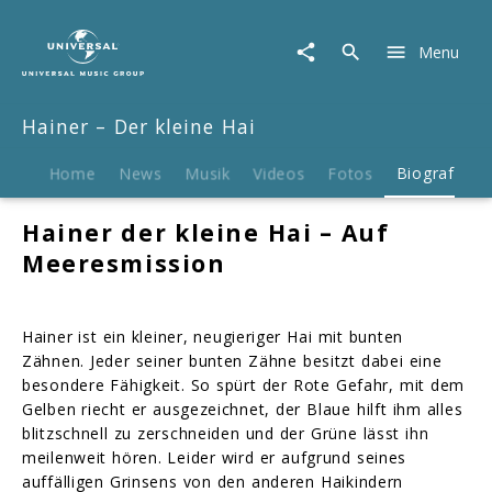
Hainer
–
Menu
Der
kleine
Hai
Hainer – Der kleine Hai
|
Biografie
Home
News
Musik
Videos
Fotos
Biografie
Hainer der kleine Hai – Auf
Meeresmission
Hainer ist ein kleiner, neugieriger Hai mit bunten
Zähnen. Jeder seiner bunten Zähne besitzt dabei eine
besondere Fähigkeit. So spürt der Rote Gefahr, mit dem
Gelben riecht er ausgezeichnet, der Blaue hilft ihm alles
blitzschnell zu zerschneiden und der Grüne lässt ihn
meilenweit hören. Leider wird er aufgrund seines
auffälligen Grinsens von den anderen Haikindern