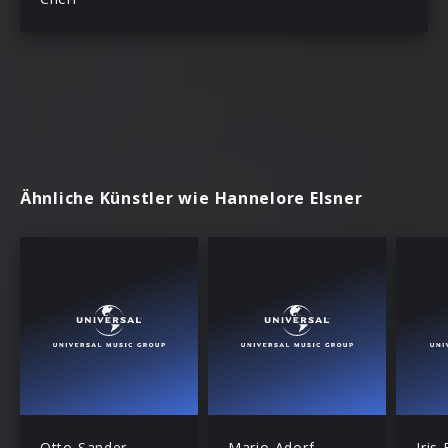
Ähnliche Künstler wie Hannelore Elsner
Otto Sander
Mario Adorf
Iris