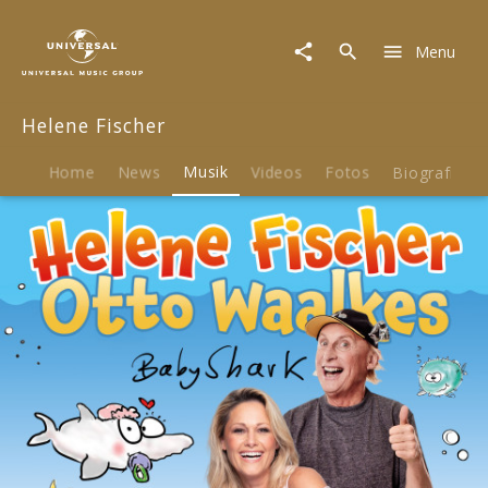
Helene
Fischer
Menu
|
Musik
|
Helene Fischer
Baby
Shark
(Single)
Home
News
Musik
Videos
Fotos
Biografie