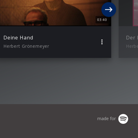
03:40
Deine Hand
Der 
Herbert Grönemeyer
Herb