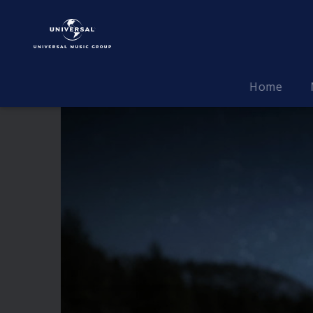
Herbert
Grönemeyer
|
Video
|
Home
Urverlust