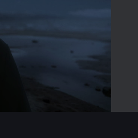
03:41
Mute
Enter
fullscreen