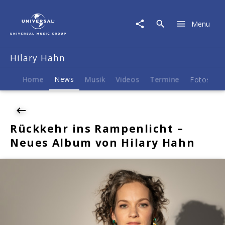
Hilary
Hahn
Menu
|
News
|
Hilary Hahn
Rückkehr
ins
Rampenlicht
Home
News
Musik
Videos
Termine
Fotos
B
–
Neues
Album
von
Rückkehr ins Rampenlicht –
Hilary
Neues Album von Hilary Hahn
Hahn