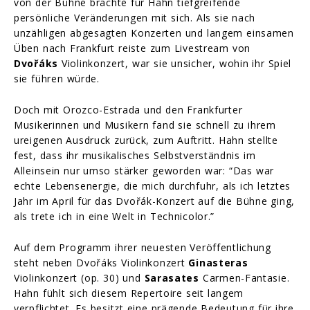
von der Bühne brachte für Hahn tiefgreifende
persönliche Veränderungen mit sich. Als sie nach
unzähligen abgesagten Konzerten und langem einsamen
Üben nach Frankfurt reiste zum Livestream von
Dvořáks
Violinkonzert, war sie unsicher, wohin ihr Spiel
sie führen würde.
Doch mit Orozco-Estrada und den Frankfurter
Musikerinnen und Musikern fand sie schnell zu ihrem
ureigenen Ausdruck zurück, zum Auftritt. Hahn stellte
fest, dass ihr musikalisches Selbstverständnis im
Alleinsein nur umso stärker geworden war: “Das war
echte Lebensenergie, die mich durchfuhr, als ich letztes
Jahr im April für das Dvořák-Konzert auf die Bühne ging,
als trete ich in eine Welt in Technicolor.”
Auf dem Programm ihrer neuesten Veröffentlichung
steht neben Dvořáks Violinkonzert
Ginasteras
Violinkonzert (op. 30) und
Sarasates
Carmen-Fantasie.
Hahn fühlt sich diesem Repertoire seit langem
verpflichtet. Es besitzt eine prägende Bedeutung für ihre