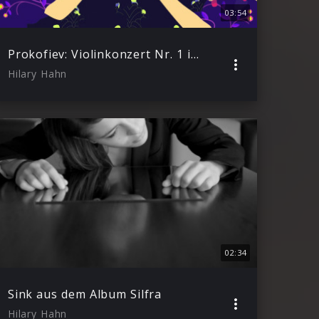
03:54
Prokofiev: Violinkonzert Nr. 1 in D-Dur, Op. 19, II. Scherzo: Vivacissimo
Hilary Hahn
02:34
Sink aus dem Album Silfra
Hilary Hahn