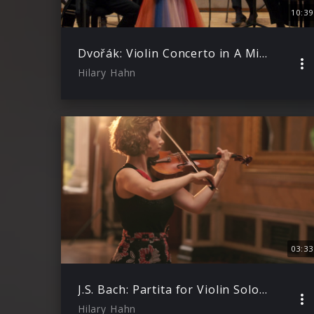
10:39
Dvořák: Violin Concerto in A Minor, Op. 53, B.108: III. Finale (feat. Andrés Orozco-Estrada)
Hilary Hahn
03:33
J.S. Bach: Partita for Violin Solo No. 1 in B Minor, BWV 1002 – 4. Double (Presto)
Hilary Hahn