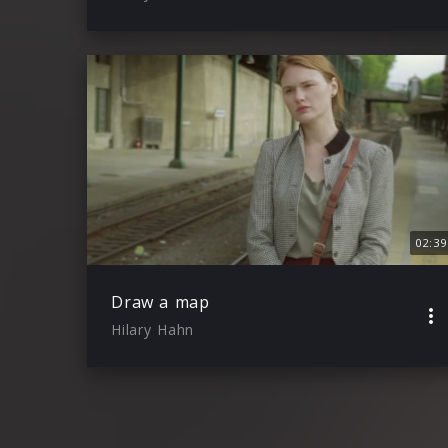
02:39
Draw a map
Hilary Hahn