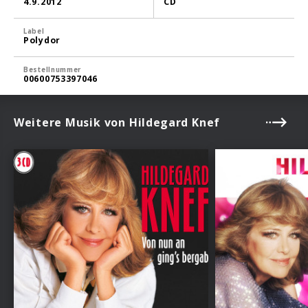
4.9.2012
CD
Label
Polydor
Bestellnummer
00600753397046
Weitere Musik von Hildegard Knef