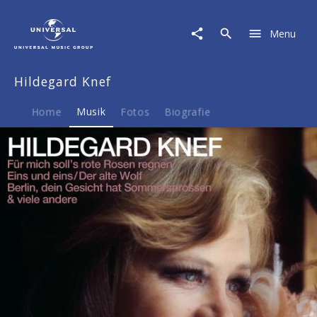
Hildegard
Knef
Menu
|
Musik
|
Hildegard Knef
ICON
Home
Musik
Fotos
Biografie