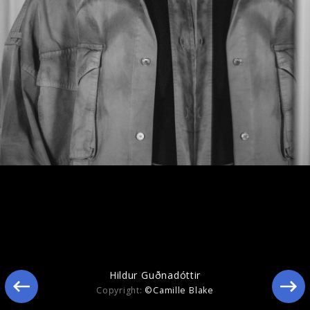
Ähnliche Künstler wie Hildur Guðnadóttir
Hildur Guðnadóttir
Copyright:
©Camille Blake