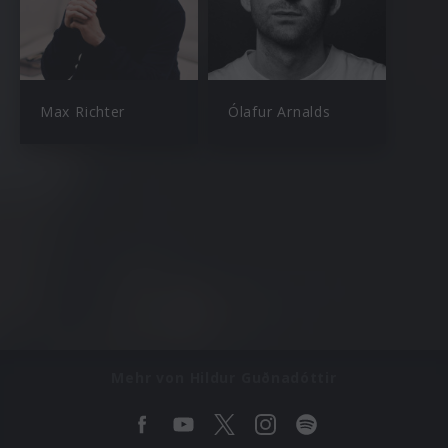
Max Richter
Ólafur Arnalds
Mehr von Hildur Guðnadóttir