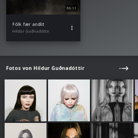
05:11
Fólk fær andlit
Hildur Guðnadóttir
Fotos von Hildur Guðnadóttir