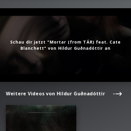
Schau dir jetzt "Mortar (from TÁR) feat. Cate
Blanchett" von Hildur Guðnadóttir an
Weitere Videos von Hildur Guðnadóttir