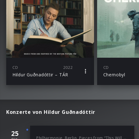
CD
2022
CD
Hildur Guðnadóttir – TÁR
Chernobyl
Konzerte von Hildur Guðnadóttir
25
Philharmonie, Berlin, Pieces from “This Will Be Us”