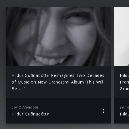
Hildur Guðnadóttir Reimagines Two Decades
Hild
of Music on New Orchestral Album ‘This Will
From
Be Us’
Gra
vor 2 Monaten
vor 
Hildur Guðnadóttir
Hild