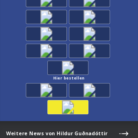
Hier bestellen
Weitere News von Hildur Guðnadóttir