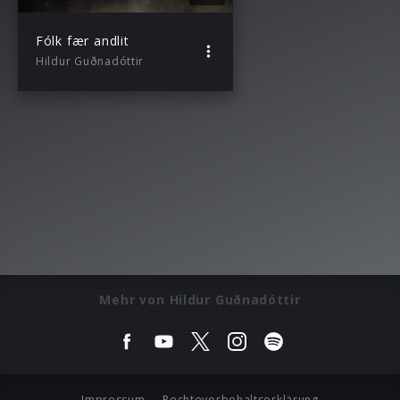
Fólk fær andlit
Hildur Guðnadóttir
Mehr von Hildur Guðnadóttir
Impressum
Rechtevorbehaltserklärung