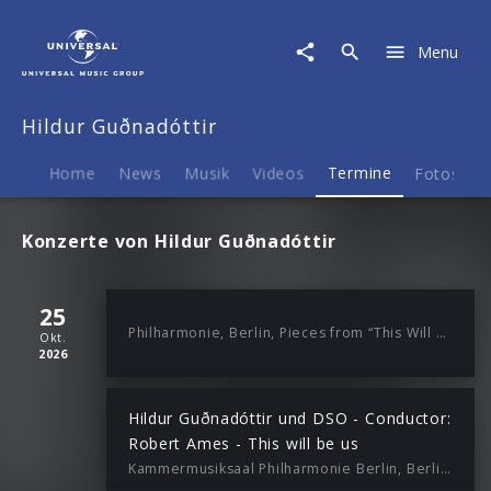
Hildur
Guðnadóttir
Menu
|
Termine
Hildur Guðnadóttir
Home
News
Musik
Videos
Termine
Fotos
B
Konzerte von Hildur Guðnadóttir
25
Philharmonie, Berlin, Pieces from “This Will Be Us”
Okt.
2026
Hildur Guðnadóttir und DSO - Conductor:
Robert Ames - This will be us
Kammermusiksaal Philharmonie Berlin, Berlin, 20:00