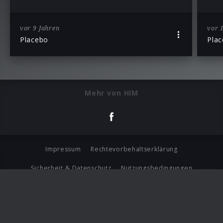
vor 9 Jahren
vor 
Placebo
Pla
Mehr von HIM
Impressum
Rechtevorbehaltserklärung
Sicherheit & Datenschutz
Nutzungsbedingungen
Journalistenlounge
Für Geschäftspartner
Barrierefreiheit Statement