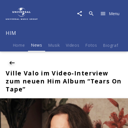
HIM
|
Menu
News
|
Ville
HIM
Valo
im
Video-
Home
News
Musik
Videos
Fotos
Biografie
Interview
zum
neuen
Him
Ville Valo im Video-Interview
Album
zum neuen Him Album “Tears On
"Tears
On
Tape”
Tape"