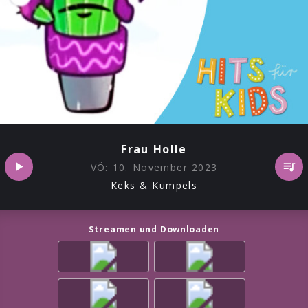
Frau Holle
VÖ:
10. November 2023
Keks & Kumpels
Streamen und Downloaden