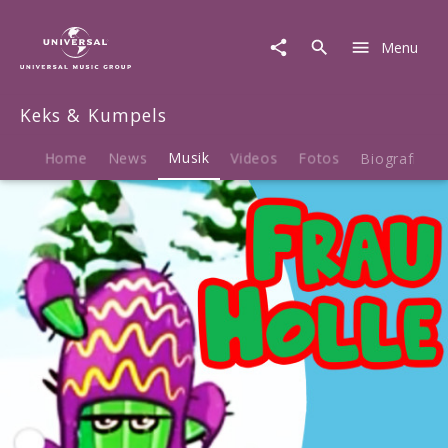
Keks
&
Menu
Kumpels
|
Musik
Keks & Kumpels
|
Frau
Holle
Home
News
Musik
Videos
Fotos
Biografie