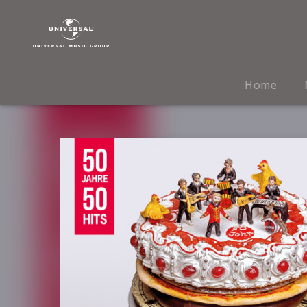
Höhner
|
Musik
|
50
Home
Jahre
50
Hits
(eAlbum)