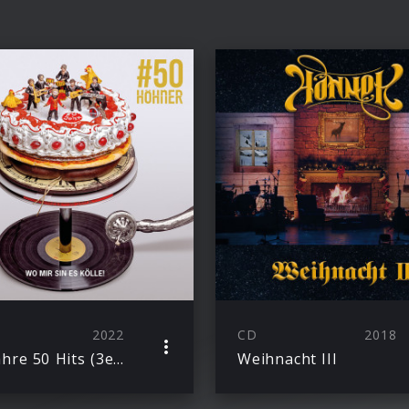
2022
CD
2018
50 Jahre 50 Hits (3er Box & eAlbum)
Weihnacht III