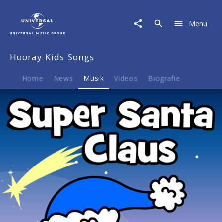
Hooray
Kids
Menu
Songs
|
Musik
Hooray Kids Songs
|
Super
Santa
Home
News
Musik
Videos
Biografie
Claus