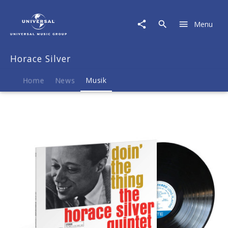
Horace
Silver
Menu
|
Musik
|
Horace Silver
Horace
Silver:
Doin'
Home
News
Musik
The
Thing
-
At
The
Village
Gate
(Blue
Note
Classic
Vinyl)