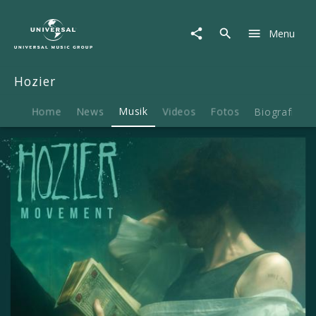
Hozier
|
Menu
Musik
|
Movement
Hozier
Home
News
Musik
Videos
Fotos
Biografie