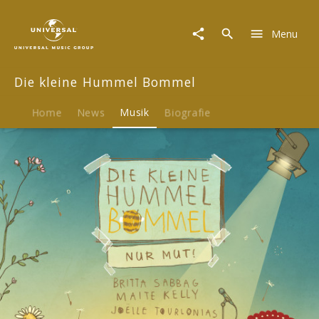
Die
kleine
Menu
Hummel
Bommel
|
Die kleine Hummel Bommel
Musik
|
Die
Home
News
Musik
Biografie
kleine
Hummel
Bommel
–
Nur
Mut!