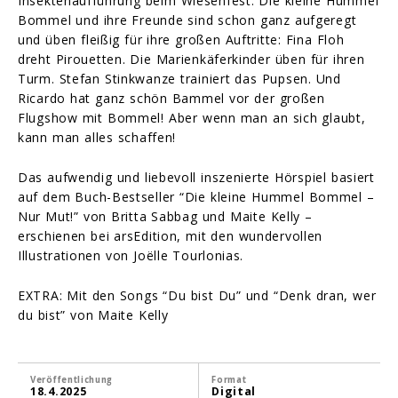
Insektenaufführung beim Wiesenfest. Die kleine Hummel
Bommel und ihre Freunde sind schon ganz aufgeregt
und üben fleißig für ihre großen Auftritte: Fina Floh
dreht Pirouetten. Die Marienkäferkinder üben für ihren
Turm. Stefan Stinkwanze trainiert das Pupsen. Und
Ricardo hat ganz schön Bammel vor der großen
Flugshow mit Bommel! Aber wenn man an sich glaubt,
kann man alles schaffen!
Das aufwendig und liebevoll inszenierte Hörspiel basiert
auf dem Buch-Bestseller “Die kleine Hummel Bommel –
Nur Mut!” von Britta Sabbag und Maite Kelly –
erschienen bei arsEdition, mit den wundervollen
Illustrationen von Joëlle Tourlonias.
EXTRA: Mit den Songs “Du bist Du” und “Denk dran, wer
du bist” von Maite Kelly
Veröffentlichung
Format
18.4.2025
Digital