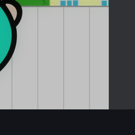
02:48
Mute
Enter
fullscreen