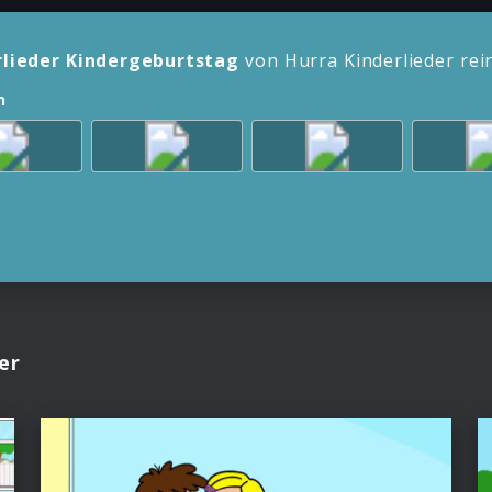
rlieder Kindergeburtstag
von Hurra Kinderlieder re
n
er