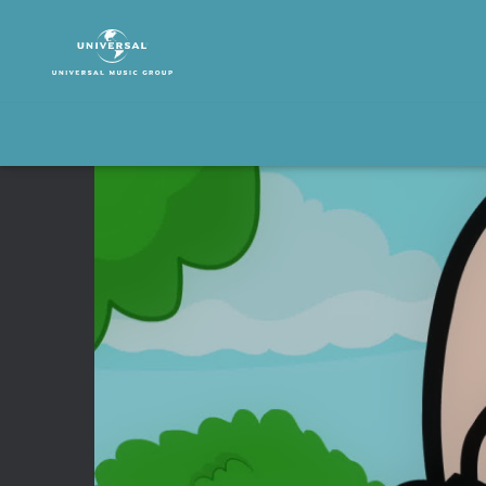
Hurra
Kinderlieder
|
Video
|
O
O
Osterhasen