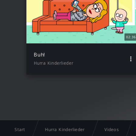
02:36
Buh!
Hurra Kinderlieder
Start
Hurra Kinderlieder
Videos