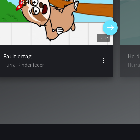
02:27
Faultiertag
He d
Hurra Kinderlieder
Hurra