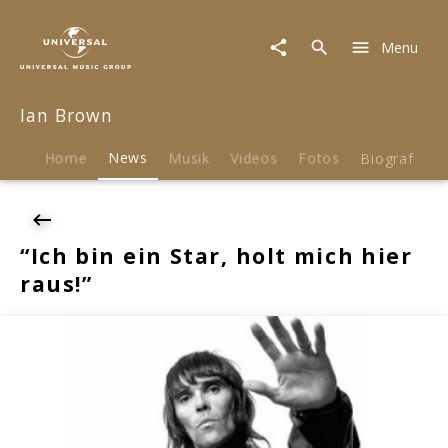
Ian
Brown
Menu
|
News
|
Ian Brown
"Ich
bin
ein
Home
News
Musik
Videos
Fotos
Biografie
Star,
holt
mich
hier
“Ich bin ein Star, holt mich hier
raus!"
raus!”