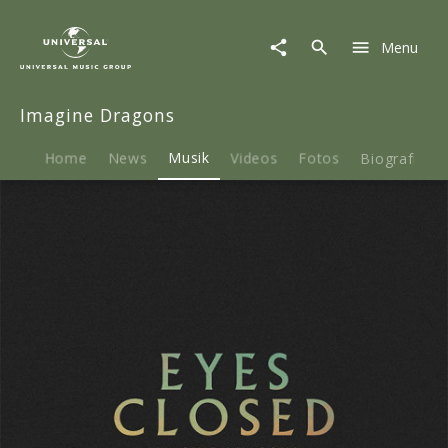
Imagine
Dragons
Menu
|
Musik
|
Imagine Dragons
Eyes
Closed
Home
News
Musik
Videos
Fotos
Biografie