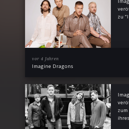
Imag
verö
zu “
vor 4 Jahren
Imagine Dragons
Imag
verö
zum 
ihre