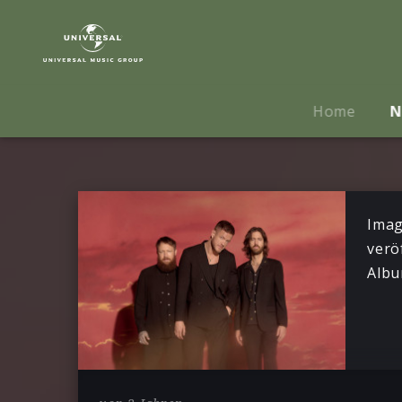
Imagine
Dragons
|
News
Home
N
Imag
verö
Albu