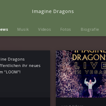
Imagine Dragons
ews
Musik
Videos
Fotos
Biografie
ine Dragons
ffentlichen ihr neues
m “LOOM”!