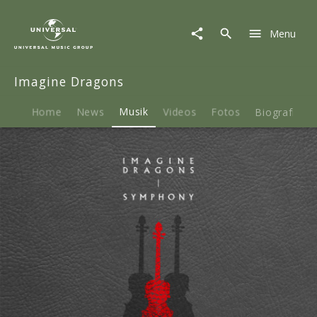
Imagine
Dragons
Menu
|
Musik
|
Imagine Dragons
Symphony
(Inner
City
Home
News
Musik
Videos
Fotos
Biografie
Youth
Orchestra
of
Los
Angeles
Version)