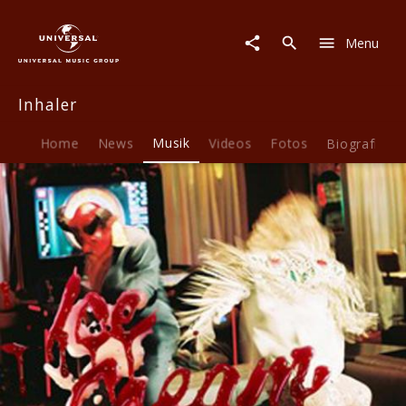
Inhaler
|
Menu
Musik
|
Ice
Inhaler
Cream
Sundae
Home
News
Musik
Videos
Fotos
Biografie