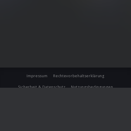
Impressum
Rechtevorbehaltserklärung
Sicherheit & Datenschutz
Nutzungsbedingungen
Journalistenlounge
Für Geschäftspartner
Barrierefreiheit Statement
© Copyright 2026 Universal Music Group N.V. All Rights
Reserved.