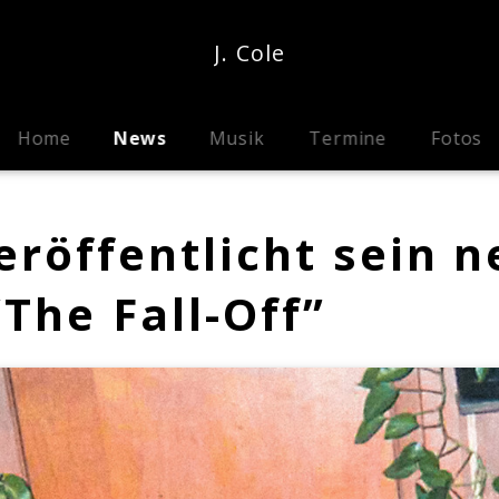
J. Cole
Home
News
Musik
Termine
Fotos
veröffentlicht sein 
The Fall-Off”