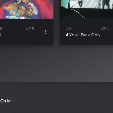
al
2018
CD
2016
D.
4 Your Eyez Only
 Cole