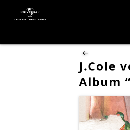
J.
Cole
|
News
|
J.Cole
veröffentlicht
sein
neues
J.Cole 
Album
"The
Album “
Fall-
Off"