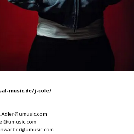
al-music.de/j-cole/
o.Adler@umusic.com
tel@umusic.com
eenwarber@umusic.com