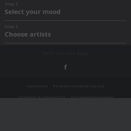
Mehr von Jake Bugg
Impressum
Rechtevorbehaltserklärung
Sicherheit & Datenschutz
Nutzungsbedingungen
Journalistenlounge
Für Geschäftspartner
Barrierefreiheit Statement
© Copyright 2026 Universal Music Group N.V. All Rights