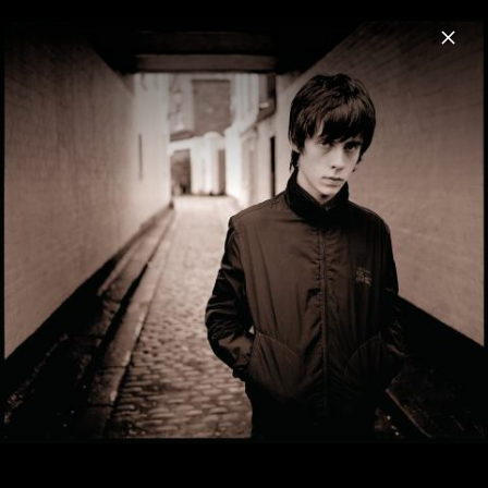
Menu
Jake Bugg
Home
News
Musik
Videos
Fotos
Biografie
Pressefotos 2016