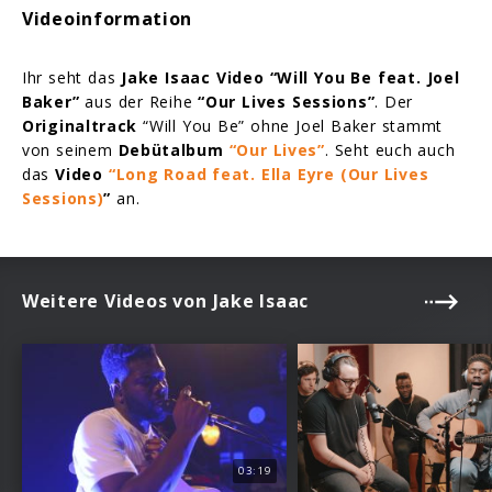
Videoinformation
Ihr seht das
Jake Isaac Video “Will You Be feat. Joel
Baker”
aus der Reihe
“Our Lives Sessions”
. Der
Originaltrack
“Will You Be” ohne Joel Baker stammt
von seinem
Debütalbum
“Our Lives”
. Seht euch auch
das
Video
“Long Road feat. Ella Eyre
(Our Lives
Sessions)
”
an.
Weitere Videos von Jake Isaac
03:19