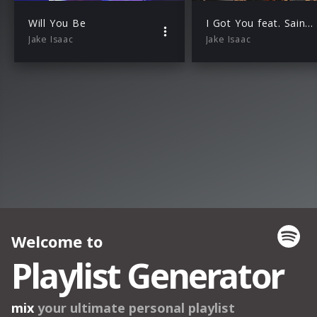
Will You Be
I Got You feat. Saint Raymond (Our Lives Sessions)
Jake Isaac
Jake Isaac