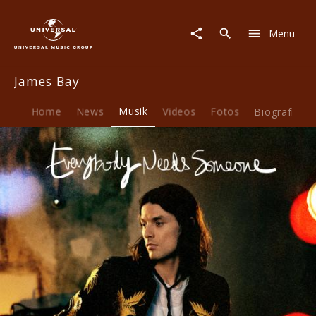
James
Bay
Menu
|
Musik
|
James Bay
Everybody
Needs
Someone
Home
News
Musik
Videos
Fotos
Biografie