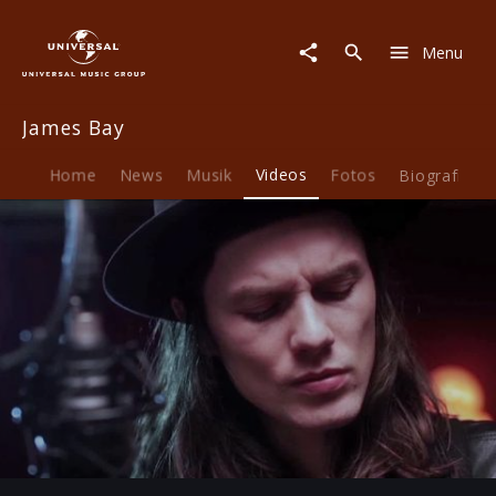
James
Bay
Menu
|
Video
|
James Bay
Let
It
Go
Home
News
Musik
Videos
Fotos
Biografie
(Akustik
Version)
Play
-04:37
Play
Mute
Ent