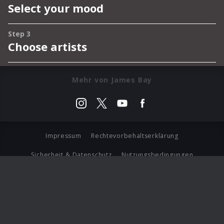
Mehr von James Bay
Impressum
Rechtevorbehaltserklärung
Sicherheit & Datenschutz
Nutzungsbedingungen
Journalistenlounge
Für Geschäftspartner
Barrierefreiheit Statement
© Copyright 2026 Universal Music Group N.V. All Rights
Reserved.