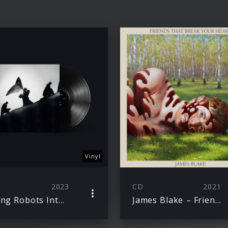
Vinyl
2023
CD
2021
Playing Robots Into Heaven
James Blake – Friends That Break Your Heart