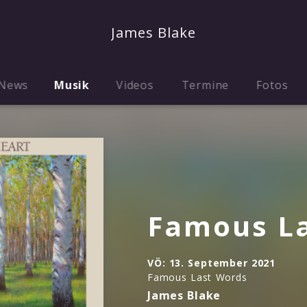
James Blake
News
Musik
Videos
Termine
Fotos
Famous L
VÖ:
13. September 2021
Famous Last Words
James Blake