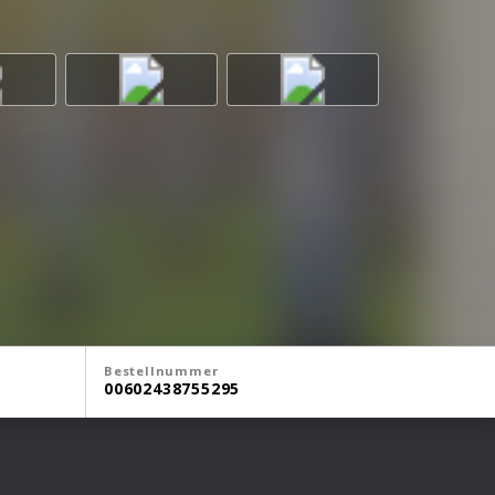
Bestellnummer
00602438755295