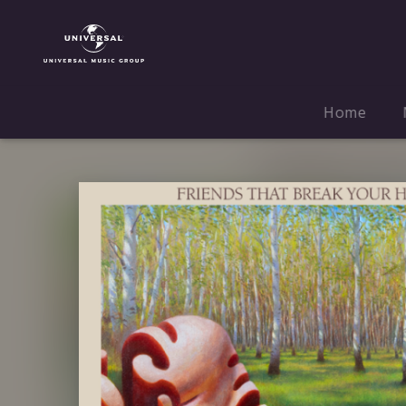
James
Blake
|
Musik
|
Home
Famous
Last
Words