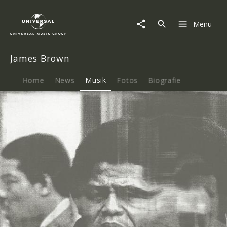
James
Brown
Menu
|
Musik
|
James Brown
Time
For
Payback
Home
News
Musik
Fotos
Biografie