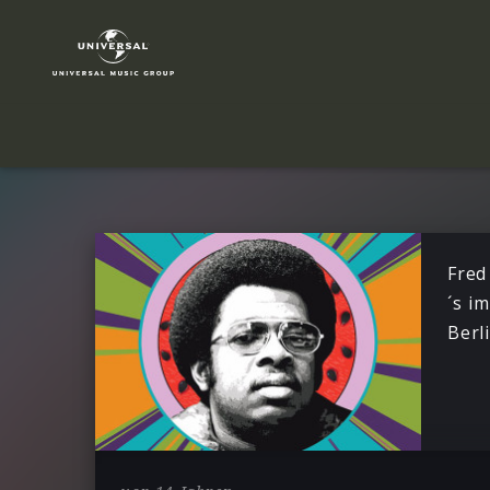
James
Brown
|
News
Fred
´s im
Berl