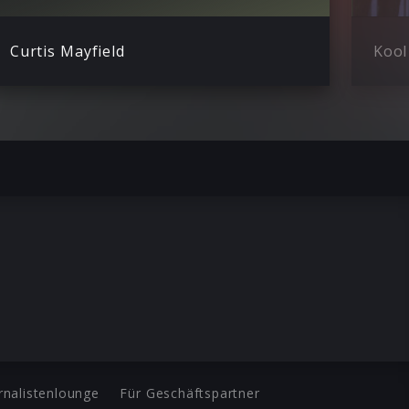
Curtis Mayfield
Kool
rnalistenlounge
Für Geschäftspartner