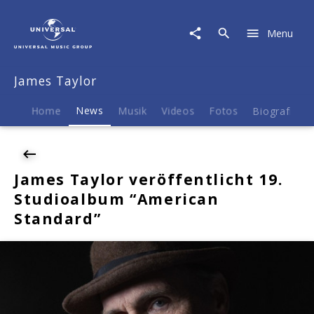
James
Taylor
Menu
|
News
|
James Taylor
James
Taylor
veröffentlicht
Home
News
Musik
Videos
Fotos
Biografie
19.
Studioalbum
"American
Standard"
James Taylor veröffentlicht 19.
Studioalbum “American
Standard”