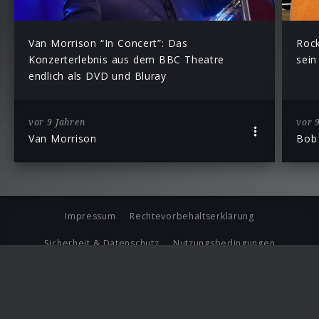
Van Morrison “In Concert”: Das
Rock
Konzerterlebnis aus dem BBC Theatre
sein
endlich als DVD und Bluray
vor 9 Jahren
vor 
Van Morrison
Bob
Impressum
Rechtevorbehaltserklärung
Sicherheit & Datenschutz
Nutzungsbedingungen
Journalistenlounge
Für Geschäftspartner
Barrierefreiheit Statement