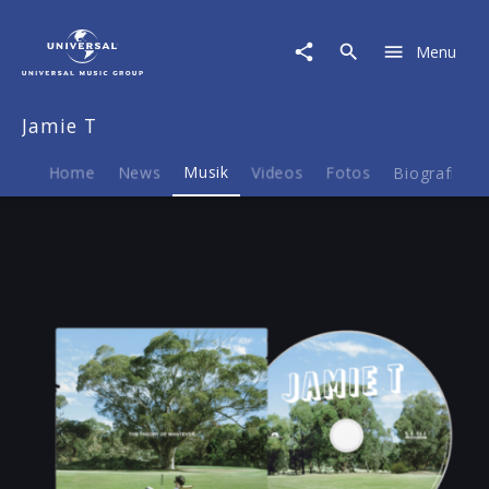
Jamie
T
Menu
|
Musik
|
Jamie T
The
Theory
Of
Home
News
Musik
Videos
Fotos
Biografie
Whatever