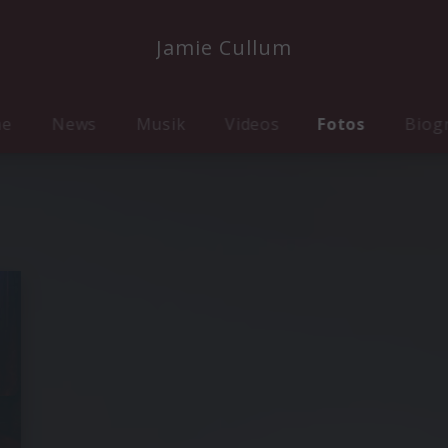
Jamie Cullum
me
News
Musik
Videos
Fotos
Biog