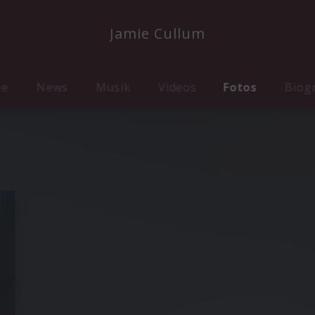
Jamie Cullum
me
News
Musik
Videos
Fotos
Biog