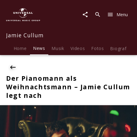
Jamie
Cullum
Menu
|
News
|
Jamie Cullum
Der
Pianomann
als
Home
News
Musik
Videos
Fotos
Biografie
Weihnachtsmann
-
Jamie
Cullum
Der Pianomann als
legt
Weihnachtsmann – Jamie Cullum
nach
legt nach