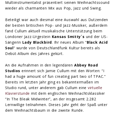
Multiinstrumentalist präsentiert seinen Weihnachtssound
wieder als charmanten Mix aus Pop, Jazz und Swing.
Beteiligt war auch diesmal eine Auswahl aus Dutzenden
der besten britischen Pop- und Jazz-Musiker, außerdem
fand Cullum aktuell musikalische Unterstützung beim
Londoner Jazz-Urgestein
Kansas Smitty´s
und der US-
Sängerin
Lady Blackbird
. Ihr neues Album “
Black Acid
Soul
” wurde von Deutschlandfunk Kultur bereits als
Debüt-Album des Jahres gekürt.
An die Aufnahmen in den legendären
Abbey Road
Studios
erinnert sich Jamie Cullum mit den Worten: “I
had a huge amount of fun creating part two of TPAC.”
Bereits im letzten Jahr ging es bekanntermaßen im
Studio rund, unter anderem gab Cullum eine
virtuelle
Klavierstunde
mit dem englischen Weihnachtsklassiker
“In The Bleak Midwinter”, an der insgesamt 2.282
Lernwillige teilnahmen. Dieses Jahr geht der Spaß unter
dem Weihnachtsbaum in die zweite Runde.