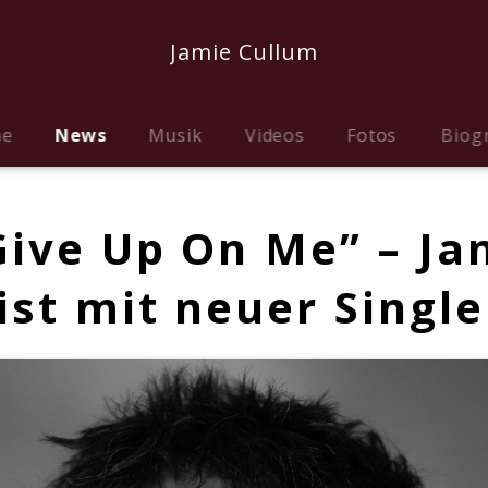
Jamie Cullum
me
News
Musik
Videos
Fotos
Biog
Give Up On Me” – Ja
ist mit neuer Singl