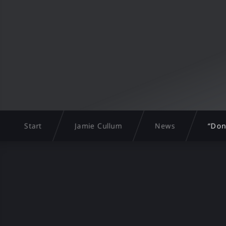
Start
Jamie Cullum
News
“Don