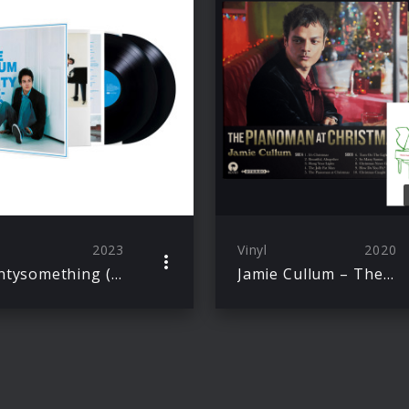
2023
Vinyl
2020
Twentysomething (20th Anniversary Edition 2LP)
Jamie Cullum – The Pianoman at Christmas Vinyl Golden