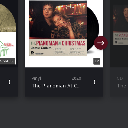
Gold LP
LP
Vinyl
2020
CD
The Pianoman At Christmas (The Complete Edition)