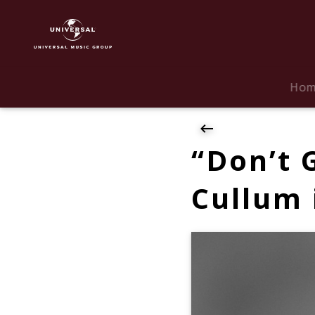
Jamie
Cullum
|
News
|
Ho
"Don't
Give
Up
On
“Don’t 
Me"
-
Cullum 
Jamie
Cullum
ist
mit
neuer
Single
zurück