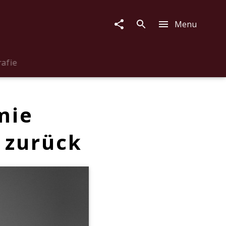
Menu
rafie
mie
e zurück