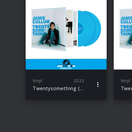
Vinyl
2023
Vinyl
Twentysomething (20th Anniversary Edition Ltd. Excl. Curacao Transparent 2LP)