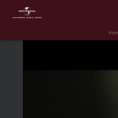
Jamie
Cullum
|
Video
|
Ho
Love
Ain't
Gonna
Let
You
Down