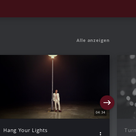
Alle anzeigen
04:34
Hang Your Lights
Turn