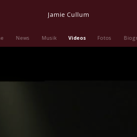
Jamie Cullum
me
News
Musik
Videos
Fotos
Biog