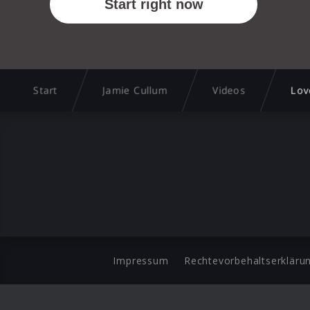
Start
Jamie Cullum
Videos
Lov
Impressum
Rechtevorbehaltserkläru