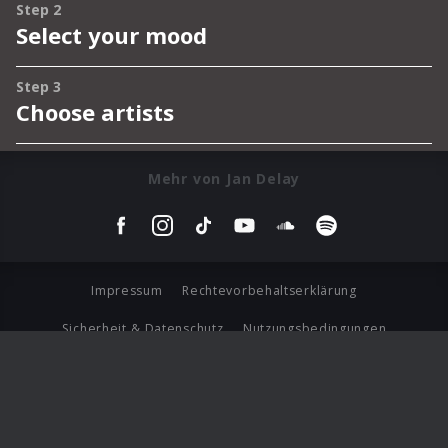
Mehr von Jan Delay
Impressum
Rechtevorbehaltserklärung
Sicherheit & Datenschutz
Nutzungsbedingungen
Journalistenlounge
Für Geschäftspartner
Barrierefreiheit Statement
© Copyright 2026 Universal Music Group N.V. All Rights