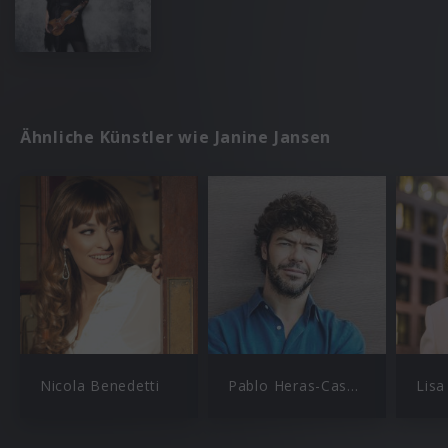
Ähnliche Künstler wie Janine Jansen
Nicola Benedetti
Pablo Heras-Casado
Lisa