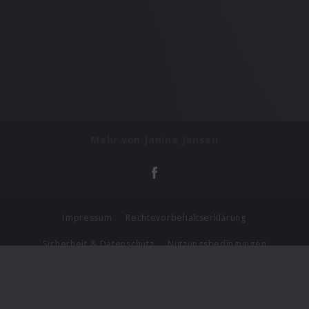
Mehr von Janine Jansen
Impressum
Rechtevorbehaltserklärung
Sicherheit & Datenschutz
Nutzungsbedingungen
Journalistenlounge
Für Geschäftspartner
Barrierefreiheit Statement