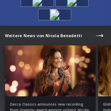
Weitere News von Nicola Benedetti
Decca Classics announces new recording
Glüh
from Grammy-award-winning violinist Nicola
Viol