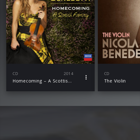
CD
2014
CD
Homecoming – A Scottish Fantasy
The Violin