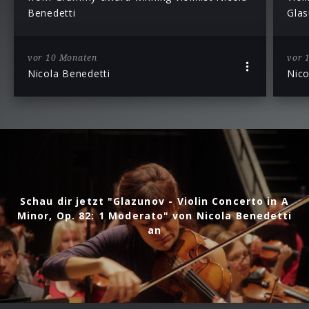
Benedetti
Gla
vor 10 Monaten
vor 
Nicola Benedetti
Nico
Schau dir jetzt "Glazunov - Violin Concerto in A
Minor, Op. 82: 1 Moderato" von Nicola Benedetti
an