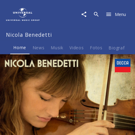
Nicola
Benedetti
Menu
|
Musik
&
Nicola Benedetti
Merch
Home
News
Musik
Videos
Fotos
Biografie