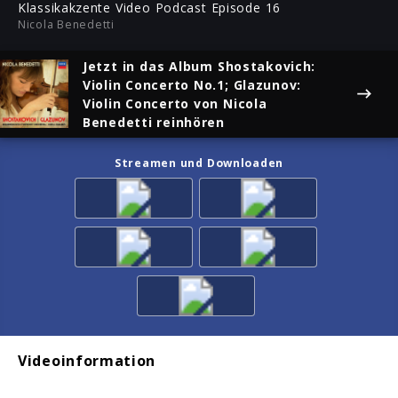
ful
Klassikakzente Video Podcast Episode 16
Nicola Benedetti
Jetzt in das Album
Shostakovich:
Violin Concerto No.1; Glazunov:
Violin Concerto
von Nicola
Benedetti reinhören
Streamen und Downloaden
Videoinformation