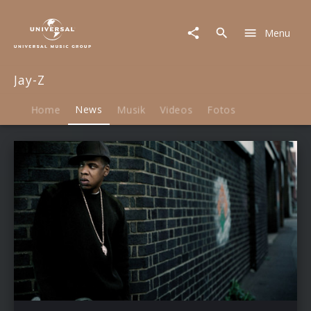
Jay-
Z
Menu
|
News
Jay-Z
Home
News
Musik
Videos
Fotos