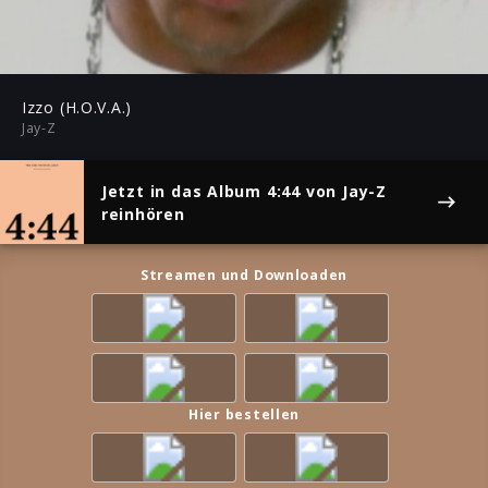
-03:52
Play
Mute
Ent
ful
Izzo (H.O.V.A.)
Jay-Z
Jetzt in das Album
4:44
von Jay-Z
reinhören
Streamen und Downloaden
Hier bestellen