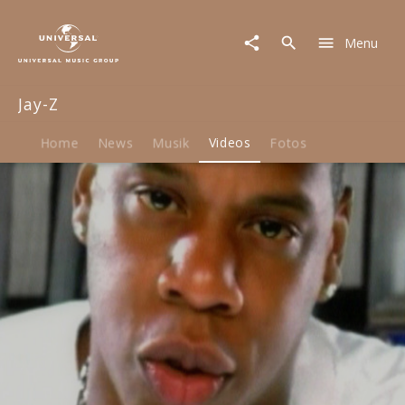
Jay-
Z
Menu
|
Video
|
Jay-Z
Izzo
(H.O.V.A.)
Home
News
Musik
Videos
Fotos
Play