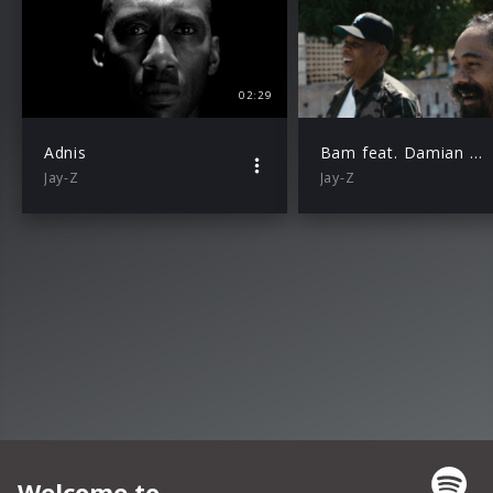
02:29
Adnis
Bam feat. Damian Marley
Jay-Z
Jay-Z