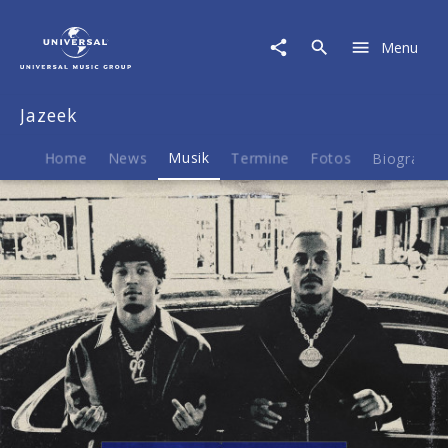
Jazeek
|
Menu
Musik
|
Ma
Jazeek
Shawty
Home
News
Musik
Termine
Fotos
Biografie